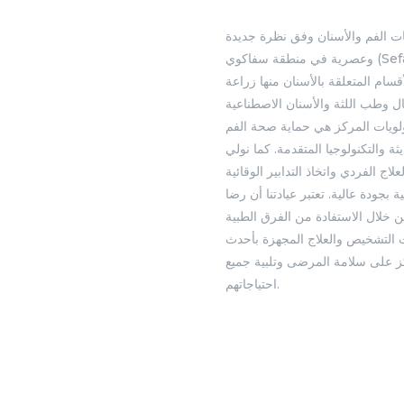
ات الفم والأسنان وفق نظرة جديدة
وعصرية في منطقة سفاكوي (Sefaköy) في اسطنبول. يقدم المركز خدماته وفقاً
سام المتعلقة بالأسنان منها زراعة
ل وطب اللثة والأسنان الاصطناعية
ولويات المركز هي حماية صحة الفم
ثة والتكنولوجيا المتقدمة. كما نولي
علاج الفردي واتخاذ التدابير الوقائية
بجودة عالية. تعتبر عيادتنا أن رضا
خلال الاستفادة من الفرق الطبية
 التشخيص والعلاج المجهزة بأحدث
كز على سلامة المرضى وتلبية جميع
احتياجاتهم.